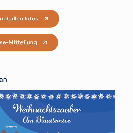
mit allen Infos
se-Mitteilung
an