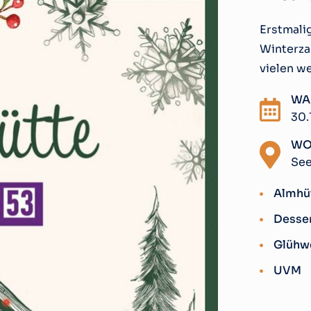
Erstmali
Winterza
vielen w
WA
30.
WO
See
Almhü
Desse
Glühw
UVM